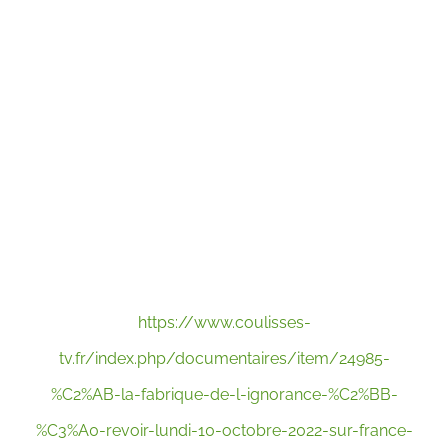
https://www.coulisses-
tv.fr/index.php/documentaires/item/24985-
%C2%AB-la-fabrique-de-l-ignorance-%C2%BB-
%C3%A0-revoir-lundi-10-octobre-2022-sur-france-