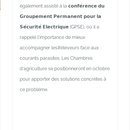
également assisté à la 𝗰𝗼𝗻𝗳𝗲́𝗿𝗲𝗻𝗰𝗲 𝗱𝘂
𝗚𝗿𝗼𝘂𝗽𝗲𝗺𝗲𝗻𝘁 𝗣𝗲𝗿𝗺𝗮𝗻𝗲𝗻𝘁 𝗽𝗼𝘂𝗿 𝗹𝗮
𝗦𝗲́𝗰𝘂𝗿𝗶𝘁𝗲́ 𝗘𝗹𝗲𝗰𝘁𝗿𝗶𝗾𝘂𝗲 (GPSE), où il a
rappelé l'importance de mieux
accompagner les#éleveurs face aux
courants parasites. Les Chambres
d'agriculture se positionneront en octobre
pour apporter des solutions concrètes à
ce problème.