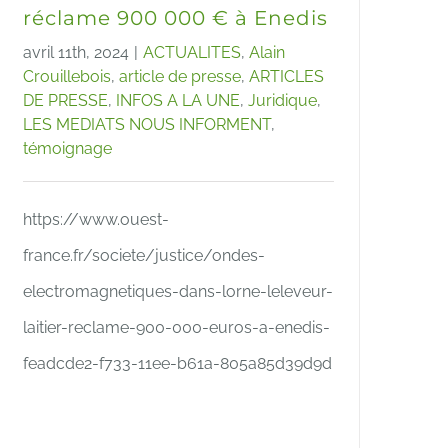
réclame 900 000 € à Enedis
avril 11th, 2024
|
ACTUALITES
,
Alain
Crouillebois
,
article de presse
,
ARTICLES
DE PRESSE
,
INFOS A LA UNE
,
Juridique
,
LES MEDIATS NOUS INFORMENT
,
témoignage
https://www.ouest-
france.fr/societe/justice/ondes-
electromagnetiques-dans-lorne-leleveur-
laitier-reclame-900-000-euros-a-enedis-
feadcde2-f733-11ee-b61a-805a85d39d9d