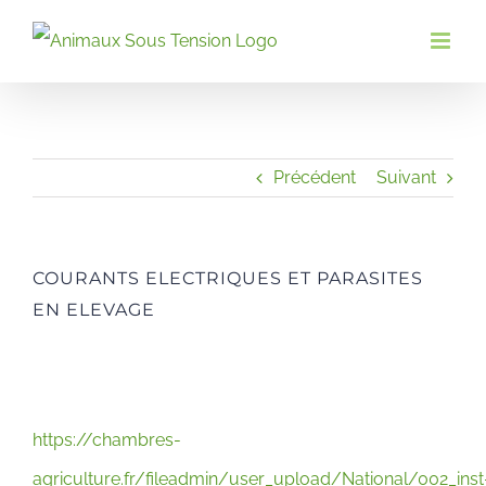
Passer
au
contenu
Précédent
Suivant
COURANTS ELECTRIQUES ET PARASITES
EN ELEVAGE
https://chambres-
agriculture.fr/fileadmin/user_upload/National/002_inst